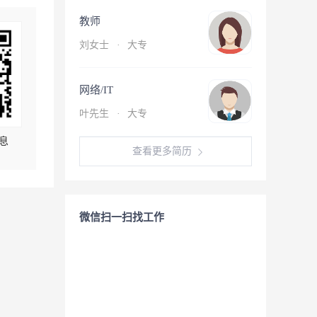
教师
刘女士
·
大专
网络/IT
叶先生
·
大专
息
查看更多简历
微信扫一扫找工作