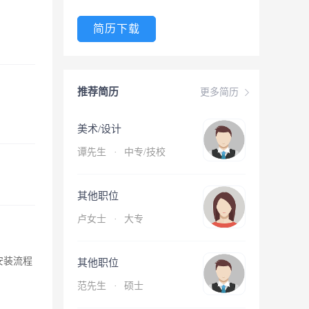
简历下载
推荐简历
更多简历
美术/设计
谭先生
·
中专/技校
其他职位
卢女士
·
大专
对安装流程
其他职位
范先生
·
硕士