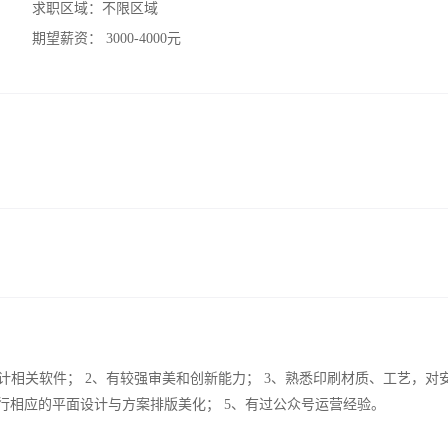
求职区域：
不限区域
期望薪资：
3000-4000元
Coreldraw等设计相关软件； 2、有较强审美和创新能力； 3、熟悉印刷材质、工艺，
行相应的平面设计与方案排版美化； 5、有过公众号运营经验。