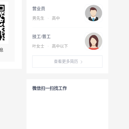
营业员
男先生
·
高中
技工/普工
叶女士
·
高中以下
息
查看更多简历
微信扫一扫找工作