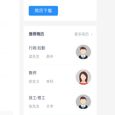
简历下载
推荐简历
更多简历
行政/后勤
梁先生
·
高中
教师
俞女士
·
本科
技工/普工
张先生
·
大专